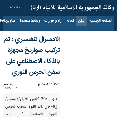
٧ آب ٢٠٢٦
الصفحة الرئيسية
إيران
العالم
آراء و حوارات
وسائط متعددة
عناوين الأخب
الادمیرال تنغسیري : تم
تركيب صواريخ مجهزة
بالذكاء الاصطناعي على
سفن الحرس الثوري
٢٠‏/١٢‏/٢٠٢٣، ١:٤٧ م
رمز الخبر:
85327987
طهران/20 كانون الأول/ديسمبر/
إرنا- قال قائد القوة البحرية لحرس
الثورة الاسلامية "علي رضا