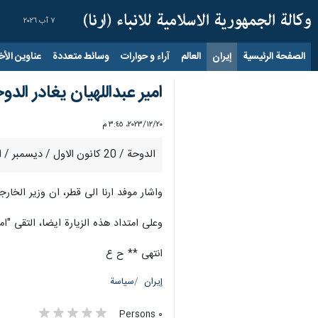
٧ آب ٢٠٢٦
الصفحة الرئيسية
إيران
العالم
آراء و حوارات
وسائط متعددة
عناوين الأخب
امير عبداللهيان يغادر الدو
٢٠‏/١٢‏/٢٠٢٣، ٣:٤٥ م
الدوحة / 20 كانون الاول / ديسمبر / ارنا –غادر وزير الخارجية الايراني "حسين امير عبداللهيان"، قبل قليل، العاصمة القطرية الدوحة، عائدا الى عاصمة الجمهورية الاسلامية طهران.
واشار موفد ارنا الى قطر، ان وزير الخارج
وعلى امتداد هذه الزيارة ايضا، التقى "
انتهى ** ح ع
إيران
سياسة
٠ Persons