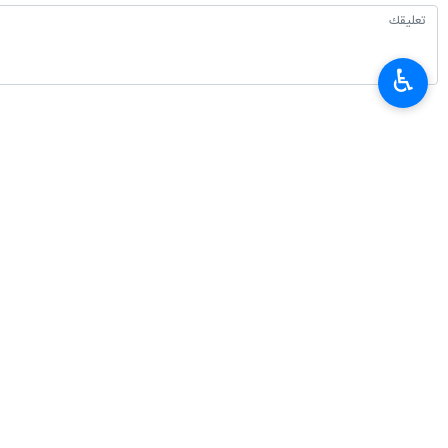
♿︎
أحدث الأخبار
تعزيز التبادلات التجارية بين إيران ودول الاتحاد الاقتصادي الأوراسي
٢٠٢٦-٠٨-٠٧ ١٧:١٢
غريب آبادي: الدبلوماسية لاتتوقف في الحرب لكنها تعتمد خطابا يتناسب مع ظر
٢٠٢٦-٠٨-٠٧ ١٦:٠٦
الرئيس بزشكيان يعقد مؤتمرا صحفيا غدا السبت بالتزامن مع يوم الصحفي
٢٠٢٦-٠٨-٠٧ ١٥:٣٤