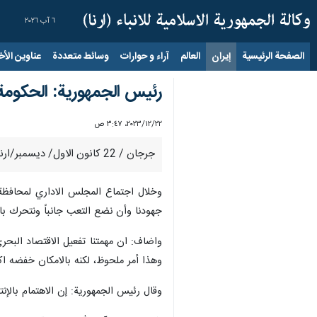
٦ آب ٢٠٢٦
الصفحة الرئيسية
إيران
العالم
آراء و حوارات
وسائط متعددة
عناوين الأخب
رئيس الجمهورية: الحكومة
٢٢‏/١٢‏/٢٠٢٣، ٣:٤٧ ص
جرجان / 22 كانون الاول/ ديسمبر/ارنا- أكد رئيس الجمهورية الاسلامية الايرانية آية الله ابراهيم رئيسي بان الحكومة تعمل على تنشيط الاقتصاد البحري.
وخلال اجتماع المجلس الاداري لمحافظة
جهودنا وأن نضع التعب جانباً ونتحرك با
واضاف: ان مهمتنا تفعيل الاقتصاد البحر
وهذا أمر ملحوظ، لكنه بالامكان خفضه اكث
وقال رئيس الجمهورية: إن الاهتمام بالإنت