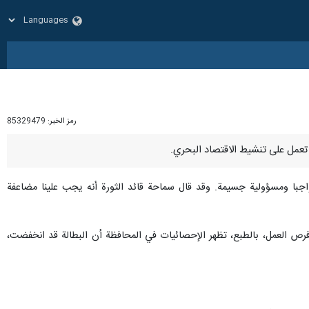
رمز الخبر:
85329479
جبا ومسؤولية جسيمة. وقد قال سماحة قائد الثورة أنه يجب علينا مضاعفة
 فرص العمل، بالطبع، تظهر الإحصائيات في المحافظة أن البطالة قد انخفضت،