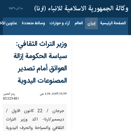
١٠ آب ٢٠٢٦
الصفحة الرئيسية
إيران
العالم
آراء و حوارات
وسائط متعددة
عناوين الأخب
وزير التراث الثقافي:
سياسة الحكومة إزالة
العوائق أمام تصدير
المصنوعات اليدوية
٢٢‏/١٢‏/٢٠٢٣، ٤:٢٥ ص
رمز الخبر:
85329481
جرجان / 22 كانون الاول /
ديسمبر/ارنا- اكد وزير التراث
الثقافي والسياحة والحرف اليدوية