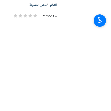
العالم
محور المقاومة
٠ Persons
♿︎
سمات
آليات الاحتلال
كتائب القسام
ابو عبيدة
استهداف
الاسری
وقف العدوان