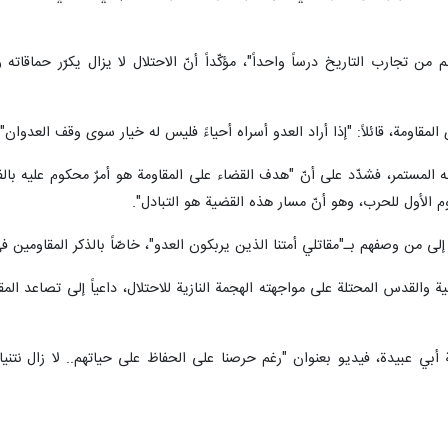
لم من تجارب التاريخ درساً واحداً"، مؤكّداً أنّ الاحتلال لا يزال يكرّر حماقا
لمقاومة، قائلاً: "إذا أراد العدو أسراه أحياءً فليس له خيار سوى وقف العدوان"،
نه المستمر، فشدّد على أنّ "هدف القضاء على المقاومة هو أمرٌ محكوم عليه بالفش
يوم الأول للحرب، وهو أنّ مسار هذه القضية هو التبادل".
إلى من وصفهم بـ"مقاتلي أمتنا الذين يربكون العدو"، خاصّاً بالذكر المقاومين ف
ة والقدس المحتلة على مواجهته الهجمة النازية للاحتلال، داعياً إلى تصاعد ال
أبي عبيدة، فيديو بعنوان "رغم حرصنا على الحفاظ على حياتهم.. لا زال نتنياهو 