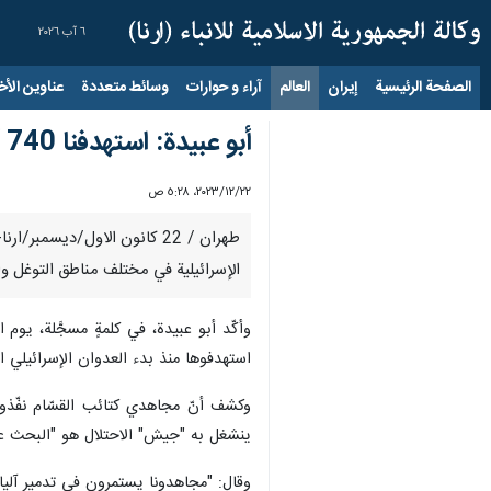
٦ آب ٢٠٢٦
الصفحة الرئيسية
إيران
العالم
آراء و حوارات
وسائط متعددة
عناوين الأخب
أبو عبيدة: استهدفنا 740 آلية.. وإذا أراد الاحتلال أسراه أحياءً فعليه وقف العدوان
٢٢‏/١٢‏/٢٠٢٣، ٥:٢٨ ص
طهران / 22 كانون الاول/ديس
الإسرائيلية في مختلف مناطق التوغل والحشد 
وأكّد أبو عبيدة، في كلمةٍ مسجَّلة، يوم
استهدفوها منذ بدء العدوان الإسرائيلي البري بلغ
ينشغل به "جيش" الاحتلال هو "البحث عن 