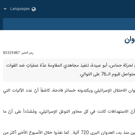
رمز الخبر:
85329487
سكري لحركة حماس، أبو عبيدة، تنفيذ مجاهدي المقاومة عدّة عملياتٍ ضد القوات
لـ76 على التوالي.
 الاحتلال الإسرائيلي ويكبّدونه خسائر فادحة، كاشفاً أنّ عدد الآليات التي
 من 15 عملية قنصٍ ناجحة، موضحاً، في كلمته، أنّ الاستهدافات كانت في كل محاور التوغل الإسرائيلي، ومُشدّداً على أنّ ما
وقال: "مجاهدونا يستمرون في تدمير آليات العدو وإيقاع جنوده في شراك وكمائن قاتلة وملاحقتهم في المباني، مستهدفين منذ بدء العدوان البري 720 آلية.. كما نفذوا خلال الأسبوع الأخير أكثر من