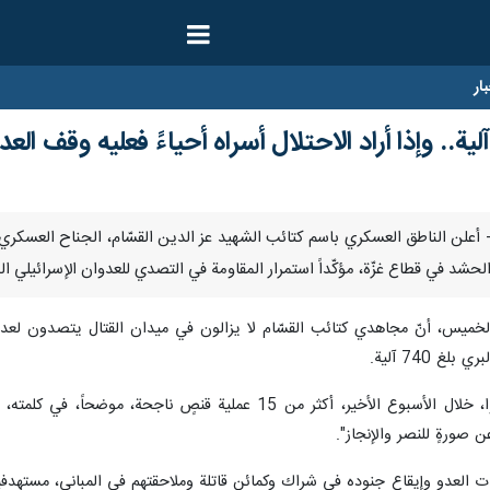
ار
مبر/ارنا- أعلن الناطق العسكري باسم كتائب الشهيد عز الدين القسّام، الجناح الع
في قطاع غزّة، مؤكّداً استمرار المقاومة في التصدي للعدوان الإسرائيلي المتواصل لليوم ا
 الخميس، أنّ مجاهدي كتائب القسّام لا يزالون في ميدان القتال يتصدون لعدوان
 740 آلية.
وكشف أنّ مجاهدي كتائب القسّام نفّذوا، خلال الأسبوع الأخير، أكثر
صورةٍ للنصر والإنجاز".