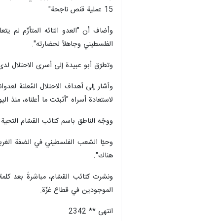
15 عملية قنص ناجحة"
وأضاف أن "العدو التائه المتأزّم لم يتع
الفلسطيني وجاهلاً لحضارته".
وتطرّق أبو عبيدة إلى أسرى الاحتلال لدى ا
وأشار إلى أهداف الاحتلال المُعلنة لعدوا
لاستعادة أسراه "أثبتت ما أعلناه، منذ ال
ووجّه الناطق باسم كتائب القسّام التحية 
وحيّا الشعب الفلسطيني في الضفة الغربي
هناك".
ونشرت كتائب القسّام، مباشرةً بعد كلمة 
الموجودين في قطاع غزّة.
انتهى ** 2342