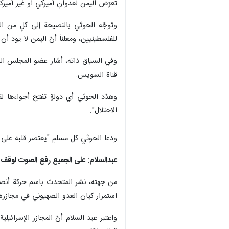
تعرّض اليمن لعدوانٍ أميركي أو غير أمير
وتوجّه الحوثي بالنصيحة إلى كلٍ من ال
للفلسطينيين، ومعلناً أنّ اليمن لا يود 
وفي السياق ذاته، أشار عضو المجلس السي
قناة السويس.
وهدّد الحوثي أي دولةٍ تفتح أجواءها لق
الاحتلال".
ودعا الحوثي كل مسلمٍ "يعتصر قلبه على
عبدالسلام: على الجميع رفع الصوت لوقف 
من جهته، نشر المتحدث باسم حركة أنصار
استمرار كيان العدو الصهيوني في مجازره 
واعتبر عبد السلام أنّ المجازر الإسرائ