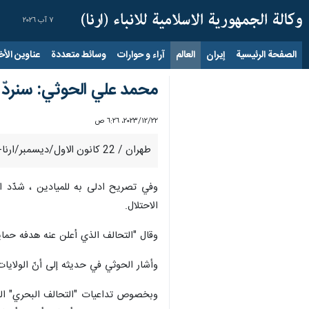
٧ آب ٢٠٢٦
الصفحة الرئيسية
إيران
العالم
آراء و حوارات
وسائط متعددة
عناوين الأخب
محمد علي الحوثي: سنردّ 
٢٢‏/١٢‏/٢٠٢٣، ٦:٢٦ ص
طهران / 22 كانون الاول/ديسمبر/ارنا- أكّد عضو المجلس السياسي الأعلى في اليمن، محمد علي الحوثي، أنّ هدف "التحالف البحري" الذي أُعلن عنه هو حماية "إسرائيل" وليس الملاحة الدولية.
وفي تصريح ادلى به للميادين ، شدّد الح
الاحتلال.
وقال "التحالف الذي أعلن عنه هدفه حماية "
وأشار الحوثي في حديثه إلى أنّ الولايات ا
وبخصوص تداعيات "التحالف البحري" المُع