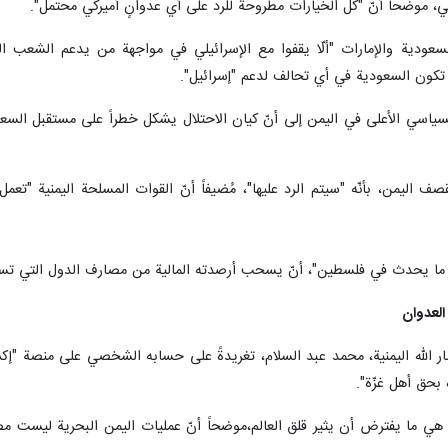
كي، موضحاً أنّ "كل الخيارات مطروحة للرد على أي عدوانٍ أميركي محتمل".
سعودية والإمارات "ألّا يقفوا مع الإسرائيلي في مواجهة من يدعم الشعب ال
أن تكون السعودية في أي تحالف لدعم "إسرائيل".
اسي الأعلى في اليمن إلى أنّ كيان الاحتلال يشكل خطراً على مستقبل السعود
صف اليمن، بأنّه "سيتم الرد عليها"، مُضيفاً أنّ القوات المسلحة اليمنية "تع
 ما يحدث في فلسطين"، أنّ يسحب أرصدته المالية من مصارف الدول التي تسان
العدوان
 الله اليمنية، محمد عبد السلام، تغريدةً على حسابه الشخصي على منصة "إكس
بحق أهل غزّة".
يلية هي ما يفترض أن يثير قلق العالم،موضحاً أنّ عمليات اليمن البحرية ليست