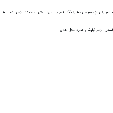
بية والإسلامية، ومعتبراً بأنّه يتوجب عليها الكثير لمساندة غزّة وعدم منح
سفن الإسرائيلية، واعتبره محل تقدير.
عدا سفن العدو الصهيوني أو المتجهة إلى موانئه".
يمنية حتى رفع الحصار عن قطاع غزّة، مطمئنةً كافة الشركات الملاحية وخطوط
جعفر مشکین فام