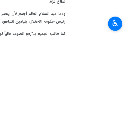
قطاع غزّة.
ودعا عبد السلام العالم أجمع لأن يحذر م
♿︎
رئيس حكومة الاحتلال، بنيامين نتنياهو،
كما طالب الجميع بـ"رفع الصوت عالياً لو
بدورها، أصدرت وزارة النقل اليمنية في صن
وأوضحت الوزارة في بيانها أنّ السفن ال
النقل البحري العالمية والمنظمات المعنية ب
انتهى ** 2342
العالم
محور المقاومة
٠ Persons
سمات