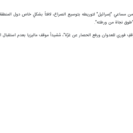
ن مساعي "إسرائيل" لتوريطه بتوسيع الصراع، لافتاً بشكلٍ خاص دول المنطقة العر
 "طوق نجاة من ورطته".
قفٍ فوري للعدوان ورفع الحصار عن غزّة"، مُشيداً موقف ماليزيا بعدم استقبال ال
عاء بياناً أكّدت في أنّ الملاحة في البحرين الأحمر والعرب "آمنة لكافة السفن 
متجهة إلى كيان الاحتلال هي المعرضة للمنع والاستهداف من القوات المسلحة ال
ما فيها المنظمة البحرية الدولية والاتحاد الدولي لعمال النقل.