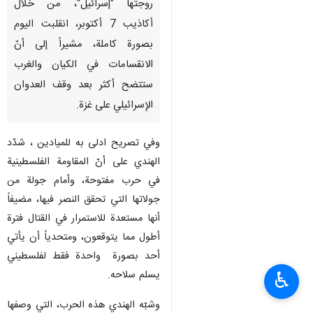
طهران / 22 كانون الاول/ديسمبر/
ارنا- أكد نائب الأمين العام لحركة
الجهاد الإسلامي في فلسطين،
محمد الهندي، أنّ الصورة التي
روجتها "إسرائيل"، من خلال
أكاذيب 7 أكتوبر، انقلبت اليوم
بصورة كاملة، مشيراً إلى أنّ
الانقسامات في الكيان والغرب
ستتضح أكثر بعد وقف العدوان
الإسرائيلي على غزة.
وفي تصريح ادلى به للميادين ، شدّد
الهندي على أنّ المقاومة الفلسطينية
♿︎
في حرب مفتوحة، وأمام جولة من
جولاتها التي تحقق النصر فيها، مضيفاً