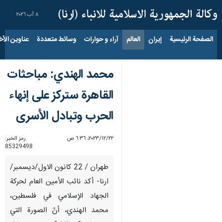
٨ آب ٢٠٢٦
الصفحة الرئيسية
إيران
العالم
آراء و حوارات
وسائط متعددة
عناوين الأخب
محمد الهندي: مباحثات
القاهرة ستركز على إنهاء
الحرب وتبادل الأسرى
٢٢‏/١٢‏/٢٠٢٣، ٦:٣٦ ص
رمز الخبر:
85329498