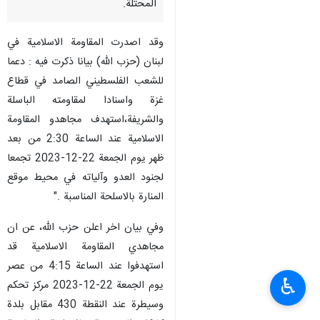
طهران/ 22 كانون الاول/ديسمبر/
ارنا- اعلن حزب الله اللبناني عن
استهداف موقعين صهيونيين عصر
اليوم الجمعة في شمال فلسطين
المحتلة.
وقد اصدرت المقاومة الاسلامية في
لبنان (حزب الله) بيانا ذكرت فيه : دعما
للشعب الفلسطيني الصامد في قطاع
غزة واسنادا لمقاومته الباسلة
والشريفة،استهدف مجاهدو المقاومة
الاسلامية عند الساعة 2:30 من بعد
ظهر يوم الجمعة 22-12-2023 تجمعا
♿︎
لجنود العدو وآلياته في محيط موقع
المنارة بالاسلحة المناسبة ."