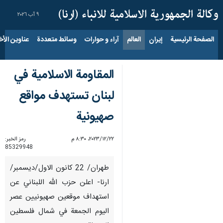
٩ آب ٢٠٢٦
الصفحة الرئيسية
إيران
العالم
آراء و حوارات
وسائط متعددة
عناوين الأخب
المقاومة الاسلامية في
لبنان تستهدف مواقع
صهيونية
٢٢‏/١٢‏/٢٠٢٣، ٨:٣٠ م
رمز الخبر:
85329948