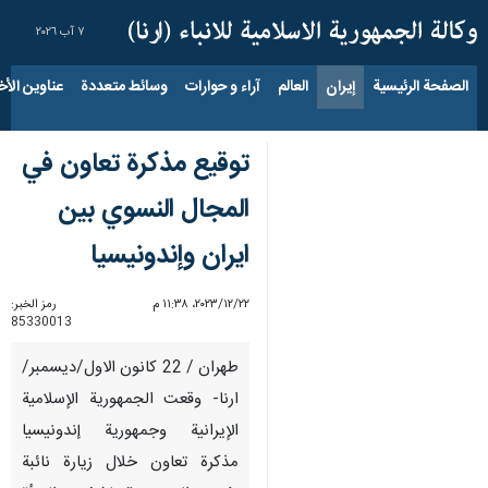
٧ آب ٢٠٢٦
الصفحة الرئيسية
إيران
العالم
آراء و حوارات
وسائط متعددة
عناوين الأخب
توقيع مذكرة تعاون في
المجال النسوي بين
ايران وإندونيسيا
٢٢‏/١٢‏/٢٠٢٣، ١١:٣٨ م
رمز الخبر:
85330013
طهران / 22 كانون الاول/ديسمبر/
ارنا- وقعت الجمهورية الإسلامية
الإيرانية وجمهورية إندونيسيا
مذكرة تعاون خلال زيارة نائبة