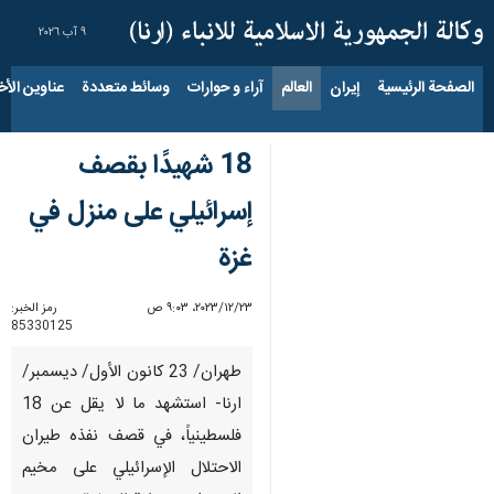
٩ آب ٢٠٢٦
الصفحة الرئيسية
إيران
العالم
آراء و حوارات
وسائط متعددة
عناوين الأخب
18 شهيدًا بقصف
إسرائيلي على منزل في
غزة
٢٣‏/١٢‏/٢٠٢٣، ٩:٠٣ ص
رمز الخبر:
85330125
طهران/ 23 كانون الأول/ ديسمبر/
ارنا- استشهد ما لا يقل عن 18
فلسطينياً، في قصف نفذه طيران
الاحتلال الإسرائيلي على مخيم