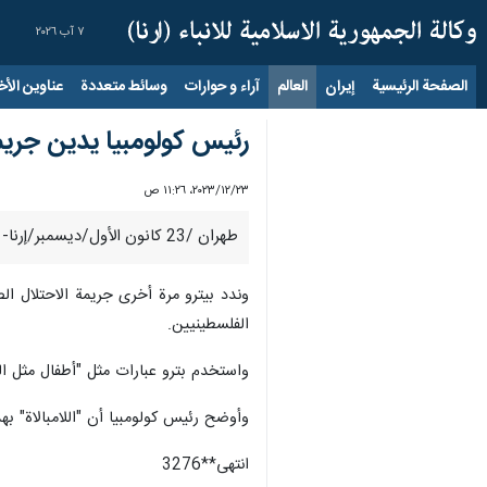
٧ آب ٢٠٢٦
الصفحة الرئيسية
إيران
العالم
آراء و حوارات
وسائط متعددة
عناوين الأخب
رئيس كولومبيا يدين جريم
٢٣‏/١٢‏/٢٠٢٣، ١١:٢٦ ص
طهران /23 كانون الأول/ديسمبر/إرنا- أدان الرئيس الكولومبي "غوستافو بيترو"، مرة أخرى جريمة الكيان الصهيوني ضد الأطفال الفلسطينيين.
وندد بيترو مرة أخرى جريمة الاحتلال ال
الفلسطينيين.
واستخدم بترو عبارات مثل "أطفال مثل ال
وأوضح رئيس كولومبيا أن "اللامبالاة" به
انتهى**3276