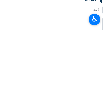
تعليقك
♿︎
أحدث الأخبار
العميد معروفي: لا يمكن للدبلوماسية أن تنجح من دون دعم شعبي
٢٠٢٦-٠٨-٠٧ ٠٩:٢٠
سفير طهران لدى برلين: معارضة إيران للأسلحة النووية عقيدة دينية وليست تكتيكًا
٢٠٢٦-٠٨-٠٧ ٠٤:٠٠