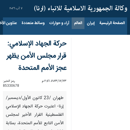
٧ آب ٢٠٢٦
الصفحة الرئيسية
إيران
العالم
آراء و حوارات
وسائط متعددة
عناوين الأخب
حركة الجهاد الإسلامي:
قرار مجلس الأمن يظهر
عجز الأمم المتحدة
٢٣‏/١٢‏/٢٠٢٣، ٢:٥٦ م
رمز الخبر:
85330678
طهران /23 كانون الأول/ديسمبر/
إرنا- اعتبرت حركة الجهاد الإسلامي
الفلسطينية القرار الأخير لمجلس
الأمن التابع للأمم المتحدة، بمثابة