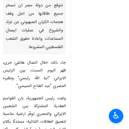
طهران / 23 كانون الأول / ديسمبر
/ إرنا – قال رئيس الجمهورية "اية
الله السيد ابراهيم رئيسي" : نحن
نتوقع من دولة مصر ان تسخر
جميع طاقاتها من اجل وقف
هجمات الكيان الصهيوني عن غزة،
والشروع في عمليات ايصال
المساعدات واعادة حقوق الشعب
الفلسطيني المشروعة.
جاء ذلك خلال اتصال هاتفي جرى،
ظهر اليوم السبت، بين الرئيس
الايراني "اية الله رئيسي" ونظيره
♿︎
المصري "عبد الفتاح السيسي".