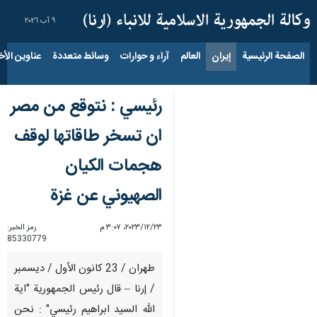
٩ آب ٢٠٢٦
الصفحة الرئيسية
إيران
العالم
آراء و حوارات
وسائط متعددة
عناوين الأخب
رئيسي : نتوقع من مصر
ان تسخر طاقاتها لوقف
هجمات الكيان
الصهيوني عن غزة
٢٣‏/١٢‏/٢٠٢٣، ٣:٠٧ م
رمز الخبر:
85330779