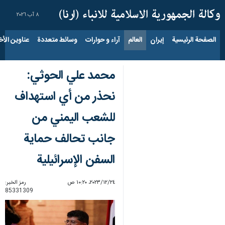
٨ آب ٢٠٢٦
الصفحة الرئيسية
إيران
العالم
آراء و حوارات
وسائط متعددة
عناوين الأخب
محمد علي الحوثي:
نحذر من أي استهداف
للشعب اليمني من
جانب تحالف حماية
السفن الإسرائيلية
٢٤‏/١٢‏/٢٠٢٣، ١٠:٢٠ ص
رمز الخبر:
85331309