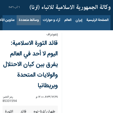
٦ آب ٢٠٢٦
الصفحة الرئيسية
إيران
العالم
آراء و حوارات
وسائط متعددة
عناوين الأخب
إنفوغراف
قائد الثورة الاسلامية:
اليوم لا أحد في العالم
يفرق بين كيان الاحتلال
والولايات المتحدة
وبريطانيا
٢٤‏/١٢‏/٢٠٢٣، ١٢:٠٠ م
رمز الخبر:
85331594
طهران/إرنا-نوه قائد الثورة