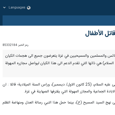
قاتل الأطفال
رمز الخبر:
85332184
ساجد والكنائس والمسلمين والمسيحيين في غزة يتعرضون جميع الى هجمات الكيان
لسلام) هي ذاتها التي تقدم الدعم الى هذا الكيان ليواصل مجازره المهولة
جاء ذلك خلال اجتماع مجلس الوزراء برعاية الرئيس الايراني، اليوم الاحد، حيث لفت الى اقتراب ذكرى ميلاد النبي عيسى عليه السلام، (25 كانون الاول/ ديسمبر)، وراس السنة الميلادية؛ قائلا : ان
ة الجماعية والمجازر المهولة التي يقترفها الصهاينة في غزة.
لى نهج السيد المسيح (ع)، بينما حمل هذا النبي رسالة العدل ومنهاضة الظلم