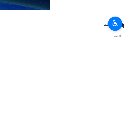
♿︎
تعليقك
أحدث الأخبار
وزير الرياضة يصل الى باكو
٢٠٢٦-٠٨-٠٦ ١٣:٠٤