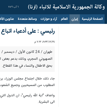
٦ آب ٢٠٢٦
الصفحة الرئيسية
إيران
العالم
آراء و حوارات
وسائط متعددة
عناوين الأخب
رئيسي : على أدعياء اتباع
٢٤‏/١٢‏/٢٠٢٣، ٧:٢٢ م
طهران / 24 کانون الأول / 
الصهيوني المجرم، وذلك بدعم بعض الدو
بحق الاطفال والنساء في هذا القطاع.
المطلوب من المسيحيين وجميع الشعوب واصح
واضاف "اية الله رئيسي"، ان الدول التي
الى البشرية.