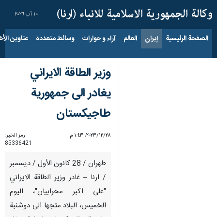
١٠ آب ٢٠٢٦
الصفحة الرئيسية
إيران
العالم
آراء و حوارات
وسائط متعددة
عناوين الأخب
وزير الطاقة الايراني
يغادر الى جمهورية
طاجيكستان
٢٨‏/١٢‏/٢٠٢٣، ١:٤٣ م
رمز الخبر:
85336421
طهران / 28 کانون الأول / دیسمبر
/ ارنا – غادر وزير الطاقة الايراني
"على اكبر محرابيان"، اليوم
الخميس، البلاد متجها الى دوشنبة