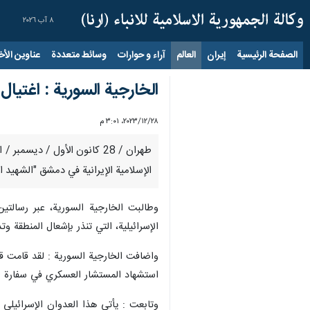
٨ آب ٢٠٢٦
الصفحة الرئيسية
إيران
العالم
آراء و حوارات
وسائط متعددة
عناوين الأخب
الخارجية السورية : اغتيا
٢٨‏/١٢‏/٢٠٢٣، ٣:٠١ م
الإسلامية الإيرانية في دمشق "الشهيد ال
وطالبت الخارجية السورية، عبر رسالتي
الإسرائيلية، التي تنذر بإشعال المنطقة و
استشهاد المستشار العسكري في سفارة الجم
وتابعت : يأتي هذا العدوان الإسرائيلي