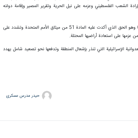
رادة الشعب الفلسطيني وعزمه على نيل الحرية وتقرير المصير وإقامة دولته
واكدت : إن الجمهورية العربية السورية متمسكة بحقها الثابت في الدفاع عن سيادتها واستقلالها ووحدة وسلامة أراضيها وهو الحق الذي أكدت عليه المادة 51 من ميثاق الأمم المتحدة وتشدد على
ن عزمها على استعادة أراضيها المحتلة.
نية الإسرائيلية التي تنذر بإشعال المنطقة وتدفعها نحو تصعيد شامل يهدد
حیدر مدرس عسکری