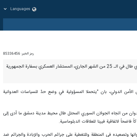
رمز الخبر:
85336456
طهران / 28 کانون الأول / دیسمبر / ارنا –اكدت وزارة الخارجية والمغتربين السورية، على ان "العدوان الصهيوني الذي طال في الـ 25 من الشهر الجاري، المستشار العسكري بسفارة الجمهورية
الأمن الدولي، بان "يتحملا المسؤولية في وضع حدّ للسياسات العدوانية
ئيلي في الساعة 20ر16 من مساء الإثنين الماضي بتنفيذ عدوان من اتجاه الجولان السوري المحتل طال محيط مدينة دمشق ما أدى إلى
ضحاً لاتفاقية فيينا للعلاقات الدبلوماسية.
نها وتصعيده في المنطقة وللتغطية على جرائم الحرب والإبادة والجرائم ضد