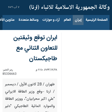
٧ آب ٢٠٢٦
الصفحة الرئيسية
إيران
العالم
آراء و حوارات
وسائط متعددة
عناوين الأخب
ايران توقع وثيقتين
للتعاون الثنائي مع
طاجيكستان
٢٨‏/١٢‏/٢٠٢٣، ٧:٤٠ م
رمز الخبر:
85336663
طهران / 28 کانون الأول / دیسمبر
/ ارنا –وقع وزير الطاقة الايراني
"علي اكبر محرابيان"، ووزير الطاقة
والموارد المائية الطاجيكي "دلير