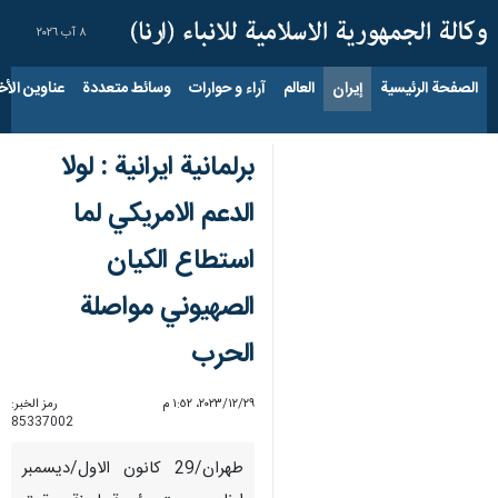
٨ آب ٢٠٢٦
الصفحة الرئيسية
إيران
العالم
آراء و حوارات
وسائط متعددة
عناوين الأخب
برلمانية ايرانية : لولا
الدعم الامریكي لما
استطاع الكيان
الصهيوني مواصلة
الحرب
٢٩‏/١٢‏/٢٠٢٣، ١:٥٢ م
رمز الخبر:
85337002
طهران/29 كانون الاول/ديسمبر