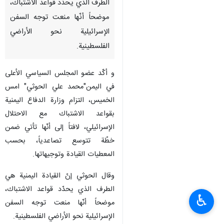
طهران / 29 كانون الاول/ديسمبر/
ارنا- قال عضو المجلس السياسي
الأعلى في اليمن"محمد علي
الحوثي": إنّ القيادة اليمنية هي
الطرف الذي يحدّد قواعد الاشتباك،
موضحاً أنّها منعت توجه السفن
الإسرائيلية نحو الأراضي
الفلسطينية.
و أكّد عضو المجلس السياسي الأعلى
في اليمن"محمد علي الحوثي" امس
الخميس، التزام وزارة الدفاع اليمنية
بقواعد الاشتباك مع الاحتلال
♿︎
الإسرائيلي، لافتاً إلى أنّها تأتي ضمن
خطّة تتوسع تصاعدياً، بحسب