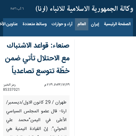
٦ آب ٢٠٢٦
الصفحة الرئيسية
إيران
العالم
آراء و حوارات
وسائط متعددة
عناوين الأخب
صنعاء: قواعد الاشتباك
مع الاحتلال تأتي ضمن
خطّة تتوسع تصاعدياً
٢٩‏/١٢‏/٢٠٢٣، ٢:٢٩ م
رمز الخبر:
85337021