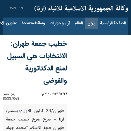
٦ آب ٢٠٢٦
الصفحة الرئيسية
إيران
العالم
آراء و حوارات
وسائط متعددة
عناوين الأخب
خطيب جمعة طهران:
الانتخابات هي السبيل
لمنع الدكتاتورية
والفوضى
٢٩‏/١٢‏/٢٠٢٣، ٣:٢٦ م
رمز الخبر:
85337068
طهران/29 كانون الاول/ديسمبر/
ارنا – صرح صرح خطيب جمعة
طهران حجة الاسلام "محمد جواد