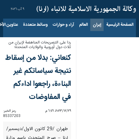
٩ آب ٢٠٢٦
الصفحة الرئيسية
إيران
العالم
آراء و حوارات
وسائط متعددة
عناوين الأخب
ردا على التصريحات المناهضة لإيران من
ثلاث دول أوروبية والولايات المتحدة؛
كنعاني: بدلا من إسقاط
نتيجة سياساتكم غير
البناءة، راجعوا اداءكم
في المفاوضات
٢٩‏/١٢‏/٢٠٢٣، ٦:٤٩ م
رمز الخبر:
85337203
طهران /29 كانون الاول/ديسمبر/
إرنا – صرح المتحدث باسم وزارة