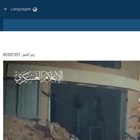
رمز الخبر:
85337351