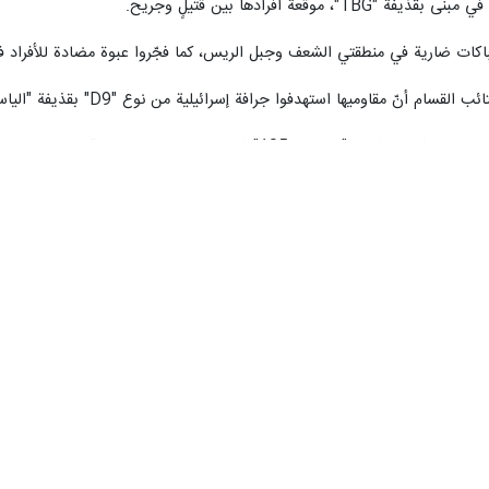
قعة أفرادها بين قتيلٍ وجريح.
ات ضارية في منطقتي الشعف وجبل الريس، كما فجّروا عبوة مضادة للأفراد في
ا جرافة إسرائيلية من نوع "D9" بقذيفة "الياسين 105" شمالي مخيم البريج، وتمت إصابتها بصورة مباشرة.
ائف "الياسين 105" في خان يونس، جنوبي قطاع غزة.
نّ مقاوميها دكّوا تجمعاً لآليات الاحتلال وجنوده شرقي خان يونس، بقذائف 
يُشار إلى أنّ النا
".