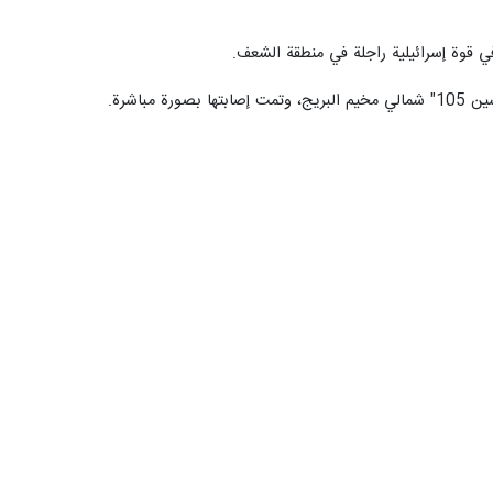
 قوة إسرائيلية راجلة في منطقة الشعف.
الهاون من العيار الثقيل، كما خاضوا اشتباكات ضارية في خان يونس، أسفرت
طق باسم كتائب عز الدين القسام، أبو عبيدة، أكد، اول أمس، أنه تم استهداف أكثر من 825 آلية عسكرية منذ بدء العدوان على غزة، مشدداً على أنّ "مجاهدينا يسطرون ملحمة
جعفر مشکین فام