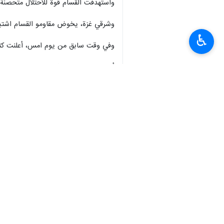
واستهدفت القسام قوة للاحتلال متحصنة في مبنى بقذيفة "TBG"، مو
وشرقي غزة، يخوض مقاومو القسام اشتباك
♿︎
وفي وقت سابق من يوم امس، أعلنت كتائب القسام أنّ مقاوميها استهدفو
أمّا جنوبي القطاع، فدمّر مقاومو القسام دباباتي ميركافا بقذ
من جهتها، أعلنت كتائب شهداء الأقصى أ
عن وقوع 8 جنود للاحتلال بين قتيل وجريح في كمينٍ محكم.
فريدة عبر استخدام الوسائل المتاحة كافةً
انتهى ** 2342
العالم
محور المقاومة
٠ Persons