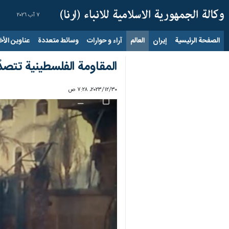
٧ آب ٢٠٢٦
الصفحة الرئيسية
إيران
العالم
آراء و حوارات
وسائط متعددة
عناوين الأخب
المقاومة الفلسطينية تتص
٣٠‏/١٢‏/٢٠٢٣، ٧:٢٨ ص