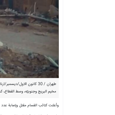
طهران / 30 كانون الاول/دي
مخيم البريج وجنوبيّه، وسط القطاع، كما نشرت كتائب القسام، مشاهد عن طائرة "kylark-2
وأعلنت كتائب القسام مقتل وإصابة عدد م