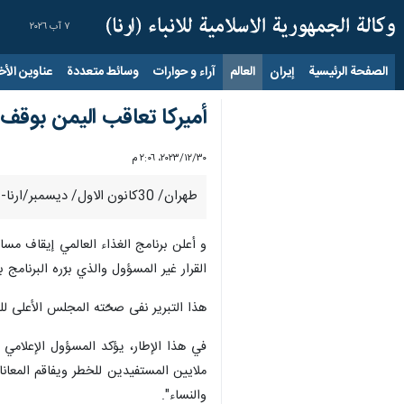
٧ آب ٢٠٢٦
الصفحة الرئيسية
إيران
العالم
آراء و حوارات
وسائط متعددة
عناوين الأخب
أميركا تعاقب اليمن بوقف 
٣٠‏/١٢‏/٢٠٢٣، ٢:٠٦ م
طهران/ 30كانون الاول/ ديسمبر/ارنا- أعلن برنامج الغذاء العالمي إيقاف مساعداته الإنسانية عن المناطق التابعة لحكومة الإنقاذ الوطني اليمنية.
و أعلن برنامج الغذاء العالمي إيقاف مس
القرار غير المسؤول والذي برّره البرنامج 
هذا التبرير نفى صحّته المجلس الأعلى لل
في هذا الإطار، يؤكد المسؤول الإعلامي 
ملايين المستفيدين للخطر ويفاقم المعانا
والنساء".