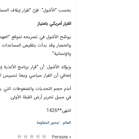
بحسب "الأشول": فإنّ "لقرار إيقاف الم
القرار أمريكي بامتياز
يوضّح الأشول في تصريحه لموقع "العهد" 
والحصار وقد بدأت بتقليص المساعدات تدر
والإنسانية".
ويؤكد الأشول: أن "قرار برنامج الأغذية
إضافي أن القرار سياسي ويعدّ تسييس المس
أمام حجم التحديات والضغوطات التي يوا
في سبيل تحرير أرض القبلة الأولى.
انتهی**1426
العالم
محور المقاومة
٠ Persons