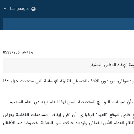
رمز الخبر:
85337986
 وعشوائي، من دون الأخذ بالحسبان الكارثة الإنسانية التي ستحدث جرّاء هذا
بأنّ تمويلات البرنامج المخصصة لليمن لهذا العام تزيد عن العام المنصرم.
 خاصٍ لموقع "العهد" الإخباري: أن "قرار إيقاف المساعدات الغذائية يعرّض
فاقم انعدام الأمن الغذائي وازدياد حالات سوء التغذية، خصوصًا عند الأطفال