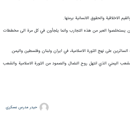
يم الاخلاقية والحقوق الانسانية برمتها.
نها اعطت درسا لاعدائنا رغم انهم لم ولن يستخلصوا العبر من هذه التجارب وانما يلجأون في كل مرة الى مخططات
 السائرين على نهج الثورة الاسلامية، في ايران ولبنان وفلسطين واليمن.
لشعب اليمني الذي انتهل روح النضال والصمود من الثورة الاسلامية والشعب
حیدر مدرس عسکری