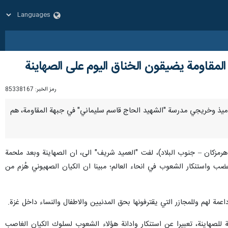
مقاومة يضيقون الخناق اليوم على الصهاينة
رمز الخبر:
85338167
ان تلاميذ وخريجي مدرسة "الشهيد الحاج قاسم سليماني" في جبهة المقاومة، هم
ي" (30 ديسمبر 2009) في مدينة بندر عباس (بمحافظة هرمزكان – جنوب البلاد)، لفت "العميد شريف" الى، ان الصهاينة وبعد ملحمة
ة، باتوا محط غضب واستنكار الشعوب في انحاء العالم؛ مبينا ان الكيان الصهيوني هُزم من
ة لهم وللمجازر التي يقترفونها بحق المدنيين والاطفال والنساء داخل غزة.
للصهاينة، تعبيرا عن استنكار وادانة هؤلاء الشعوب لسلوك الكيان الغاصب