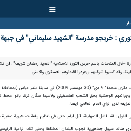
ار
ري : خريجو مدرسة "الشهيد سليماني" في جبهة ال
ديسمبر / ارنا –قال المتحدث باسم حرس الثورة الاسلامية "العميد رمضان شريف" : 
نة، وقد كسروا شوكتهم وزعزعوا اقتدارهم العسكري والامني.
وفي كلمة له، اليوم السبت، بمراسم احياء ذكرى ملحمة" 9 د
وفان الاقصى" (في 7 اكتوبر 2023) وجرائمهم الوحشية بحق الشعب الفلسطيني ولاسيما سكّان غز
لمزيفة لدى الراي العام العالمي ايضا.
قول : لقد فشل الصهاينة، قبل ايام، حتى في تنظيم وقفة جماهيرية صغيرة داعم
رى هناك سيول جماهيرية تجوب البلدان المختلفة وحتى تلك الراعية الرئيسية 