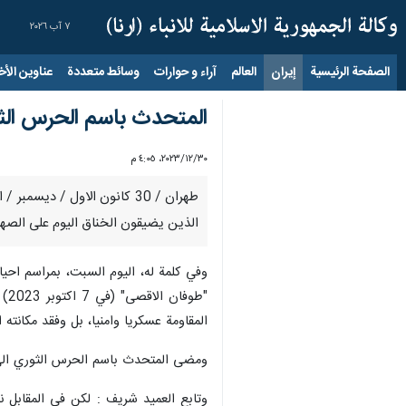
٧ آب ٢٠٢٦
الصفحة الرئيسية
إيران
العالم
آراء و حوارات
وسائط متعددة
عناوين الأخب
المتحدث باسم الحرس الثو
٣٠‏/١٢‏/٢٠٢٣، ٤:٠٥ م
طهران / 30 كانون الاول / 
الذين يضيقون الخناق اليوم على الصهاي
"ط
المقاومة عسكريا وامنيا، بل وفقد مكانته ا
ومضى المتحدث باسم الحرس الثوري الى ال
وتابع العميد شريف : لكن في المقابل ن