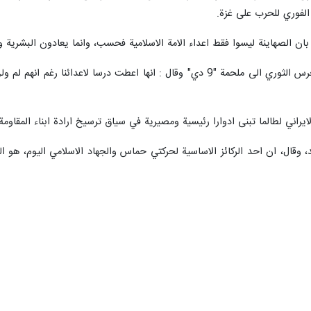
الفوري للحرب على غزة.
ان الصهاينة ليسوا فقط اعداء الامة الاسلامية فحسب، وانما يعادون البشرية والق
وعلى صعيد اخر، نوّه المتحدث باسم الحرس الثوري الى ملحمة "9 دي" وقال : ا
يراني لطالما تبنى ادوارا رئيسية ومصيرية في سياق ترسيخ ارادة ابناء المقاومة
 وقال، ان احد الركائز الاساسية لحركتي حماس والجهاد الاسلامي اليوم، هو ا