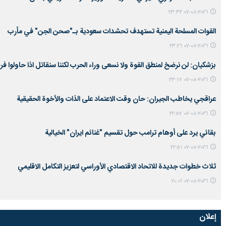
٢٠٢٦-٠٨-٠٧ ٢٣:٣٢
القوات المسلحة اليمنية تستهدف تحشدات سعودية بـ"صحن الجن" في مأرب
٢٠٢٦-٠٨-٠٧ ٢٣:٢٦
بزشكيان: لن نرضخ لمنطق القوة ولا نسعى وراء الحرب لكننا سنقاتل اذا حاولوا فر
٢٠٢٦-٠٨-٠٧ ٢٣:١٧
عراقجي يخاطب الجيران: حان وقت الاعتماد على الذات والأخوة الحقيقية
٢٠٢٦-٠٨-٠٧ ٢٢:٥٧
بقائي يرد على أوهام ترامب حول تقسيم "غنائم ايران" الخيالية
٢٠٢٦-٠٨-٠٧ ٢٢:٥١
ثلاث خطوات جديدة للاتحاد الاقتصادي الأوراسي لتعزيز التكامل الاقليمي
٢٠٢٦-٠٨-٠٧ ٢٠:٠٦
إعلان