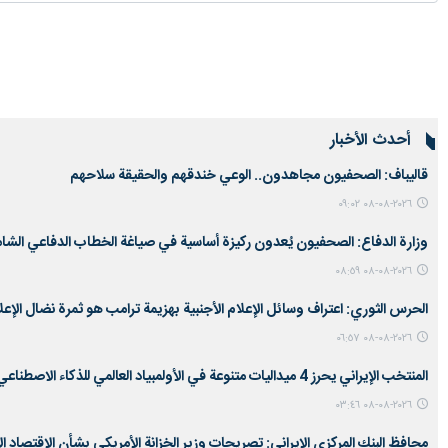
أحدث الأخبار
قاليباف: الصحفيون مجاهدون.. الوعي خندقهم والحقيقة سلاحهم
٢٠٢٦-٠٨-٠٨ ٠٩:٠٢
وزارة الدفاع: الصحفيون يُعدون ركيزة أساسية في صياغة الخطاب الدفاعي الشام
٢٠٢٦-٠٨-٠٨ ٠٨:٥٩
الحرس الثوري: اعتراف وسائل الإعلام الأجنبية بهزيمة ترامب هو ثمرة نضال الإعل
٢٠٢٦-٠٨-٠٨ ٠٦:٥٧
المنتخب الإيراني يحرز 4 ميداليات متنوعة في الأولمبياد العالمي للذكاء الاصطناعي
٢٠٢٦-٠٨-٠٨ ٠٣:٤٦
محافظ البنك المركزي الايراني: تصريحات وزير الخزانة الأمريكي بشأن الاقتصاد ال