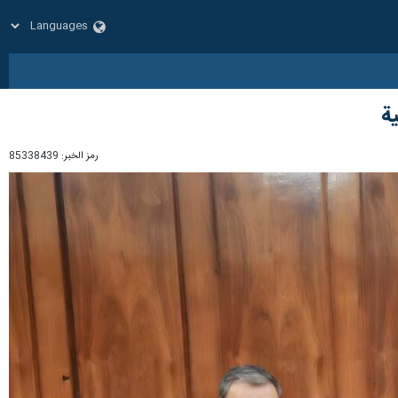
ة
رمز الخبر:
85338439