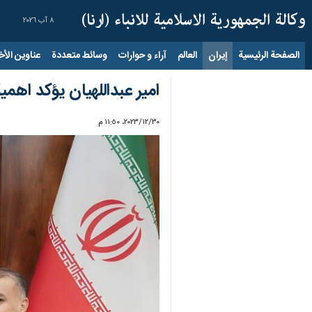
٨ آب ٢٠٢٦
الصفحة الرئيسية
إيران
العالم
آراء و حوارات
وسائط متعددة
عناوين الأخب
امير عبداللهيان يؤكد اهمي
٣٠‏/١٢‏/٢٠٢٣، ١١:٥٠ م