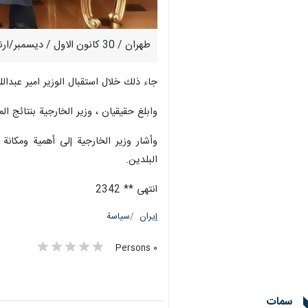
طهران / 30 كانون الاول / ديسمبر/ارنا- اكد وزير الخارجية الايراني حسين امير عبداللهيان ، اهمية ومكانة طاجيكستان في السياسة الخارجية للجمهورية الاسلامية الايرانية.
جاء ذلك خلال استقبال الوزير امير عبدال
وابلغ حقيقيان ، وزير الخارجية بنتائج المعرض الإيراني التخصصي والاجتماع الـ 16 للجنة الاقت
وأشار وزير الخارجية إلى أهمية ومكانة
البلدين.
انتهى ** 2342
إيران
سياسة
٠ Persons
سمات