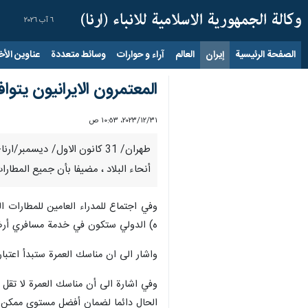
٦ آب ٢٠٢٦
الصفحة الرئيسية
إيران
العالم
آراء و حوارات
وسائط متعددة
عناوين الأخب
المعتمرون الايرانيون يتوافدون عبر 10 مطارات ايرانية ا
٣١‏/١٢‏/٢٠٢٣، ١٠:٥٣ ص
أنحاء البلاد ، مضيفا بأن جميع المطار
وفي اجتماع للمدراء العامين للمطارات ال
ه) الدولي ستكون في خدمة مسافري أرض الوح
واشار الى ان مناسك العمرة ستبدأ اعتبارا من 3 كانون الثاني /يناير 2024 بالتزامن مع مناسبة ولادة السيدة فاطمة الزهراء (ع) وتستمر لغاية
وفي اشارة الى أن مناسك العمرة لا تقل 
الحال دائما لضمان أفضل مستوى ممكن م