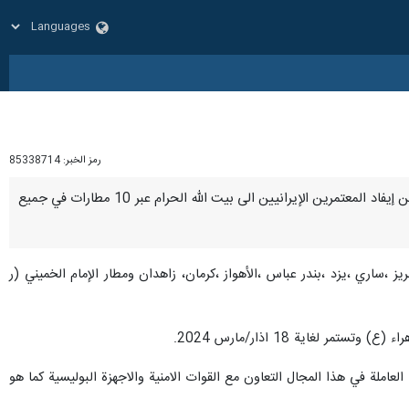
رمز الخبر:
85338714
طهران/ 31 كانون الاول/ ديسمبر/ارنا- أعلن المدير العام لشركة المطارات والملاحة الجوية الإيرانية "رضا نخجواني" عن إيفاد المعتمرين الإيرانيين الى بيت الله الحرام عبر 10 مطارات في جميع
ز ،ساري ،يزد ،بندر عباس ،الأهواز ،كرمان، زاهدان ومطار الإمام الخميني (ر
ملة في هذا المجال التعاون مع القوات الامنية والاجهزة البوليسية كما هو