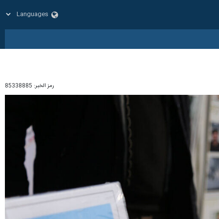
رمز الخبر:
85338885