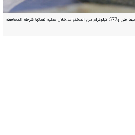
طهران / 31 كانون الاول / ديسمبر/ارنا- اعلن قائد شرطة محافظة سيستان وبلوشستان "دوست علي جليليان" عن ضبط طن و577 كيلوغرام من المخدرات،خلال عملية نفذتها شرطة المحافظة
 من قوى الأمن الداخلي تحركات عناصر عصابات لتهريب المخدرات في مدن
وتكافح الجمهورية الإسلامية الإيرانية على الخط الأمامي للجبهة الدولية لمكافحة تهریب المخدرات، حيث قدمت ما يزيد عن ثلاثة آلاف و800 شهيد و12 ألف معاق في هذا المجال؛ الحقيقة التي
وتُعتبر محافظة سيستان وبلوجستان المحافظة الاولي والرائدة عالميا في مكافحة المخدرات وتبلغ مساحتها 187 الفا و502 كيلومتر مربع مركزها مدينة زاهدان، ذات طول حدودي مع أفغانستان