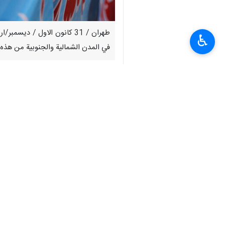
♿︎
في المدن الشمالية والجنوبية من هذه 
وأضاف العميد جلیلیان في تصريح له ا
سراوان، إيرانشهر،زابل وهيرمند كانت تن
وتابع: تم العثور على طن واحد و577 كغ من المخدرات والقبض على أعضاء هذه العصابة.
تعترف بهاجميع المنظمات الدولية تقريبا.
وتقع إيران في طريق ترانزيت المخدرات وت
وباكستان يبلغ 1100 كيلومتر.
انتهی**1426