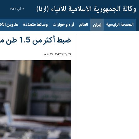
٧ آب ٢٠٢٦
الصفحة الرئيسية
إيران
العالم
آراء و حوارات
وسائط متعددة
عناوين الأخب
ضبط أكثر من 1.5 طن من المخدرات في سيستان وبلوشستان
٣١‏/١٢‏/٢٠٢٣، ١٢:٢٤ م