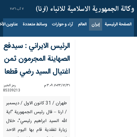
٧ آب ٢٠٢٦
الصفحة الرئيسية
إيران
العالم
آراء و حوارات
وسائط متعددة
عناوين الأخب
الرئيس الايراني : سيدفع
الصهاينة المجرمون ثمن
اغتيال السيد رضي قطعا
٣١‏/١٢‏/٢٠٢٣، ٣:٠٩ م
رمز الخبر:
85339213
طهران / 31 كانون الاول / ديسمبر
/ ارنا – قال رئيس الجمهورية "اية
الله السيد ابراهيم رئيسي"، خلال
زيارة تفقدية قام بها اليوم الاحد