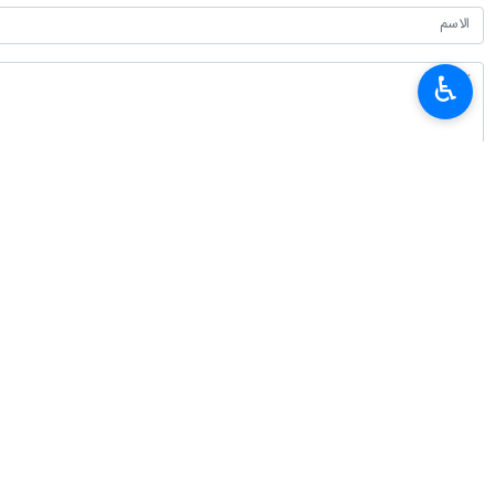
♿︎
أحدث الأخبار
تعزيز التبادلات التجارية بين إيران ودول الاتحاد الاقتصادي الأوراسي
٢٠٢٦-٠٨-٠٧ ١٧:١٢
غريب آبادي: الدبلوماسية لاتتوقف في الحرب لكنها تعتمد خطابا يتناسب مع ظر
٢٠٢٦-٠٨-٠٧ ١٦:٠٦
الرئيس بزشكيان يعقد مؤتمرا صحفيا غدا السبت بالتزامن مع يوم الصحفي