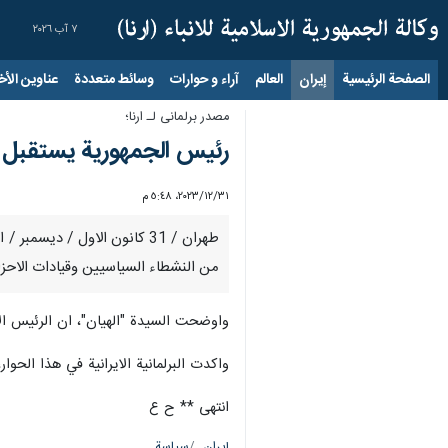
٧ آب ٢٠٢٦
الصفحة الرئيسية
إيران
العالم
آراء و حوارات
وسائط متعددة
عناوين الأخب
مصدر برلمانی لـ ارنا؛
رئيس الجمهورية يستقبل غ
٣١‏/١٢‏/٢٠٢٣، ٥:٤٨ م
طهران / 31 كانون الاول / دي
من النشطاء السياسيين وقيادات الاحزاب
واوضحت السيدة "الهيان"، ان الرئيس الا
واكدت البرلمانية الايرانية في هذا الحوا
انتهى ** ح ع
إيران
سياسة