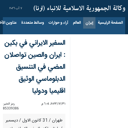
٧ آب ٢٠٢٦
الصفحة الرئيسية
إيران
العالم
آراء و حوارات
وسائط متعددة
عناوين الأخب
السفير الايراني في بكين
: ايران والصين تواصلان
المضي في التنسيق
الدبلوماسي الوثيق
اقليميا ودوليا
٣١‏/١٢‏/٢٠٢٣، ٦:٠٤ م
رمز الخبر:
85339386
طهران / 31 كانون الاول / ديسمبر