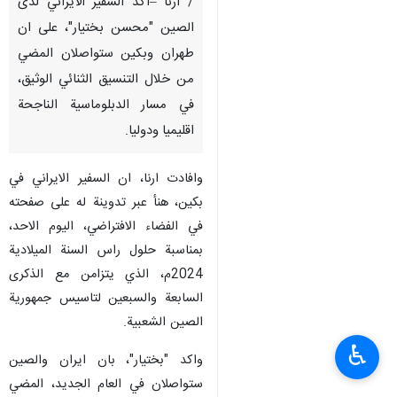
/ ارنا –اكد السفير الايراني لدى
الصين "محسن بختيار"، على ان
طهران وبكين ستواصلان المضي
من خلال التنسيق الثنائي الوثيق،
في مسار الدبلوماسية الناجحة
اقليميا ودوليا.
وافادت ارنا، ان السفير الايراني في
بكين، هنأ عبر تدوينة له على صفحته
في الفضاء الافتراضي، اليوم الاحد،
بمناسبة حلول راس السنة الميلادية
2024م، الذي يتزامن مع الذكرى
السابعة والسبعين لتاسيس جمهورية
الصين الشعبية.
♿︎
واكد "بختيار"، بان ايران والصين
ستواصلان في العام الجديد، المضي