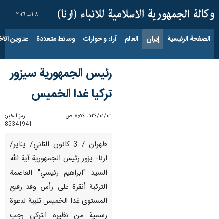
٨ آب ٢٠٢٦
الصفحة الرئيسية
إيران
العالم
آراء و حوارات
وسائط متعددة
عناوين الأخب
رئیس الجمهوریة سیزور
ترکیا غدا الخمیس
٠٣‏/٠١‏/٢٠٢٤، ٨:٥٤ ص
رمز الخبر:
85341941
طهران / 3 كانون الثاني/ يناير/
ارنا- يزور رئيس الجمهورية آية الله
السید "ابراهيم رئيسي" العاصمة
التركية أنقرة على رأس وفد رفيع
المستوى غدا الخمیس تلبية لدعوة
رسمية من نظيره الترکي رجب