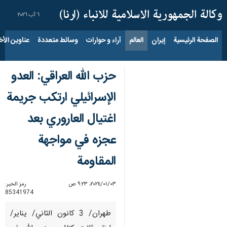
٦ آب ٢٠٢٦
الصفحة الرئيسية
إيران
العالم
آراء و حوارات
وسائط متعددة
عناوين الأخب
حزب الله العراقي: العدو
الإسرائيلي ارتکب جريمة
اغتيال العاروري بعد
عجزه في مواجهة
المقاومة
٠٣‏/٠١‏/٢٠٢٤، ٩:٢٣ ص
رمز الخبر:
85341974
طهران/ 3 كانون الثاني/ يناير/