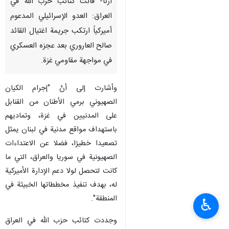
ارنا- قالت كتائب حزب الله في
العراق: العدو الإسرائيلي المدعوم
أميركياً ارتكب جريمة اغتيال القائد
صالح العاروري بعد عجزه العسكري
في مواجهة مقاومي غزة.
وأشارت إلى أنَّ "إجرام الكيان
الصهيوني برمي الأطنان من القنابل
على المدنيين في غزة، وتماديهم
باستهداف مواقع مدنية في لبنان يمثل
تصعيدا خطيرًا، فضلا عن الاعتداءات
الصهيونية في سوريا والعراق، التي ما
كانت لتحصل لولا دعم الإدارة الأميركية
له، بهدف تنفيذ مخططاتها الخبيثة في
المنطقة".
♿︎
وجددت كتائب حزب الله في العراق