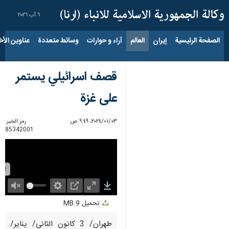
٦ آب ٢٠٢٦
الصفحة الرئيسية
إيران
العالم
آراء و حوارات
وسائط متعددة
عناوين الأخب
قصف اسرائيلي يستمر
على غزة
٠٣‏/٠١‏/٢٠٢٤، ٩:٤٩ ص
رمز الخبر:
85342001
Unmute
Settings
PIP
Enter
Download
تحميل
9 MB
fullscreen
طهران/ 3 كانون الثاني/ يناير/