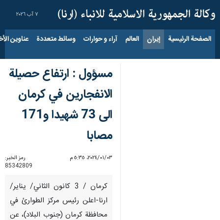
٧ آب ٢٠٢٦
الصفحة الرئيسية
إيران
العالم
آراء و حوارات
وسائط متعددة
عناوين الأخب
مسؤول : ارتفاع حصيلة
الانفجارين في كرمان
الى 73 شهيدا و171
مصابا
٠٣‏/٠١‏/٢٠٢٤، ٥:٣٥ م
رمز الخبر:
85342809
كرمان / 3 كانون الثاني/ يناير/
ارنا-اعلن رئيس مركز الطوارئ في
محافظة كرمان (جنوب البلاد)، عن