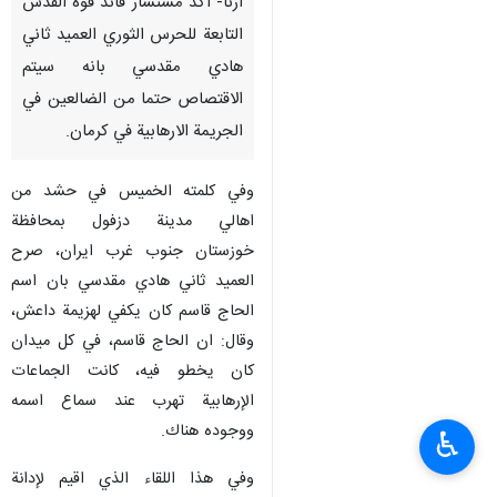
ارنا- اكد مستشار قائد قوة القدس
التابعة للحرس الثوري العميد ثاني
هادي مقدسي بانه سيتم
الاقتصاص حتما من الضالعين في
الجريمة الارهابية في كرمان.
وفي كلمته الخميس في حشد من
اهالي مدينة دزفول بمحافظة
خوزستان جنوب غرب ايران، صرح
العميد ثاني هادي مقدسي بان اسم
الحاج قاسم كان يكفي لهزيمة داعش،
وقال: ان الحاج قاسم، في كل ميدان
كان يخطو فيه، كانت الجماعات
الإرهابية تهرب عند سماع اسمه
ووجوده هناك.
♿︎
وفي هذا اللقاء الذي اقيم لإدانة