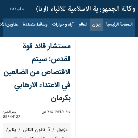
٨ آب ٢٠٢٦
الصفحة الرئيسية
إيران
العالم
آراء و حوارات
وسائط متعددة
عناوين الأخب
مستشار قائد قوة
القدس: سيتم
الاقتصاص من الضالعين
في الاعتداء الارهابي
بكرمان
٠٥‏/٠١‏/٢٠٢٤، ٧:٤٥ ص
رمز الخبر:
85344132
دزفول / 5 كانون الثاني / يناير/