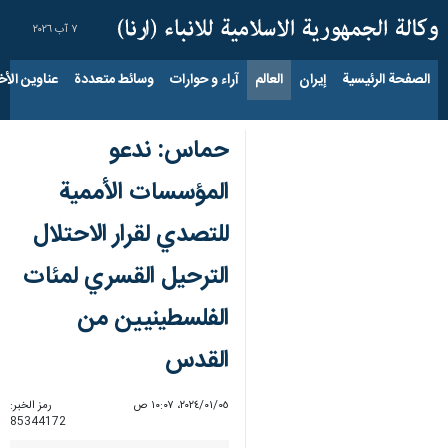
٧ آب ٢٠٢٦
الصفحة الرئيسية
إيران
العالم
آراء و حوارات
وسائط متعددة
عناوين الأخب
حماس: ندعو
المؤسسات الأممية
للتصدي لقرار الاحتلال
الترحيل القسري لمئات
الفلسطينيين من
القدس
٠٥‏/٠١‏/٢٠٢٤، ١٠:٠٧ ص
رمز الخبر:
85344172