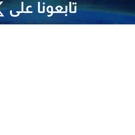
ير/ارنا- تقدم رئيس الكنيسة الأرثوذكسية الروسية البطريرك كيريل، بالتعازي إلى 
اء مزار الشهداء في محافظة كرمان (جنوب شرق ايران).
ثورة الإسلامیة ورئيس الجمهوریة، أعرب فيها عن تعازيه لهما وللشعب الإيراني
امية اية الله العظمى السيد "علي الخامنئي"، ورئیس الجمهوریة الإسلامية الإيرا
ن، مما أسفرت هذه الجريمة عن استشهاد وإصابة العديد من الأشخاص. وتفضلوا
وللشعب الإيراني، ودعا قائلاً: ليمنحهم الخالق الرحيم السلام في وقت البلاء وا
ظهر الاربعاء المشاركين في مراسم احياء الذكرى السنوية الرابعة لاستشهاد ال