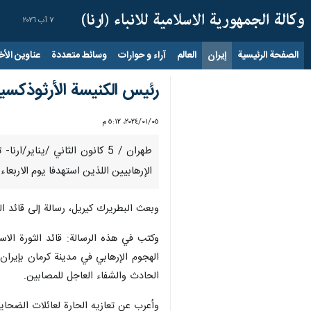
٧ آب ٢٠٢٦
الصفحة الرئيسية
إيران
العالم
آراء و حوارات
وسائط متعددة
عناوين الأخب
رئيس الكنيسة الأرثوذكسي
٠٥‏/٠١‏/٢٠٢٤، ٥:١٢ م