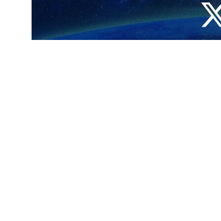
قائد الثورة الإسلامیة ورئیس الجمهوریة والشعب الإيراني في ضحايا التفجيرين
 وأسر الضحايا في الحادث الإرهابي الذي وقع في كرمان.
نية اية الله إبراهيم رئيسي ؛ الاخوة الاعزاء! أشعر بحزن عميق بعد تلقي نبأ
 بقبول خالص التعازي وأود منكم نقل دعمي وتمنياتي بالسلامة لذوي ضحايا
لحزن.
قائد قاسم سليماني في الطريق الى روضة الشهداء في مدينة كرمان ما ادى الى