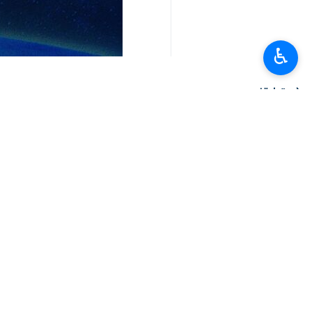
طهران / 5 كانون الثاني /ينا
♿︎
الإرهابيين اللذين استهدفا یوم الاربع
وبعث البطريرك كيريل، رسالة إلى قائد ال
وكتب في هذه الرسالة: قائد الثورة الاسل
الهجوم الإرهابي في مدينة كرمان بإيرا
الحادث والشفاء العاجل للمصابین.
وأعرب عن تعازيه الحارة لعائلات الضحايا 
يذكر أن تفجيرين ارهابيين استهدفا بعد 
استشهاد 84 شخصا واصابة 284 اخرين، مازال 180 منهم يتلقون العلاج في المستشفيات.
انتهی**3280
إيران
سياسة