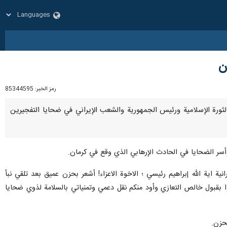
ن
رمز الخبر:
85344595