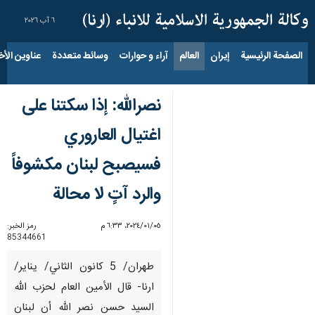
٦ آب ٢٠٢٦
الصفحة الرئيسية
إيران
العالم
آراء و حوارات
وسائط متعددة
عناوين الأخب
نصرالله: إذا سكتنا على
اغتيال العاروري
فسيصبح لبنان مكشوفاً
والرد آتٍ لا محالة
٠٥‏/٠١‏/٢٠٢٤، ٦:٣٣ م
رمز الخبر:
85344661
طهران/ 5 كانون الثاني/ يناير/
ارنا- قال الأمين العام لحزب الله
السيد حسن نصر الله أن لبنان