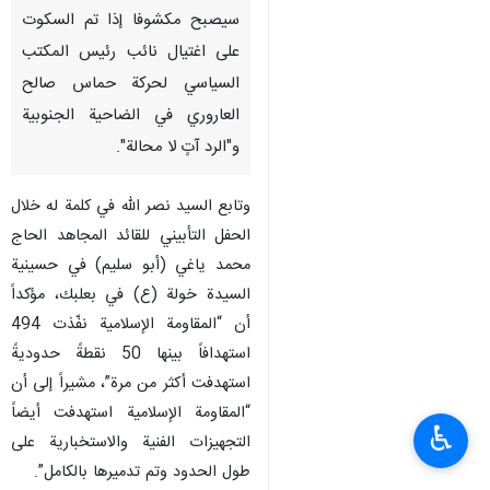
سيصبح مكشوفا إذا تم السكوت
على اغتيال نائب رئيس المكتب
السياسي لحركة حماس صالح
العاروري في الضاحية الجنوبية
و"الرد آتٍ لا محالة".
وتابع السيد نصر الله في كلمة له خلال
الحفل التأبيني للقائد المجاهد الحاج
محمد ياغي (أبو سليم) في حسينية
السيدة خولة (ع) في بعلبك، مؤكداً
أن “المقاومة الإسلامية نفّذت 494
استهدافاً بينها 50 نقطةً حدوديةً
استهدفت أكثر من مرة”، مشيراً إلى أن
“المقاومة الإسلامية استهدفت أيضاً
♿︎
التجهيزات الفنية والاستخبارية على
طول الحدود وتم تدميرها بالكامل”.