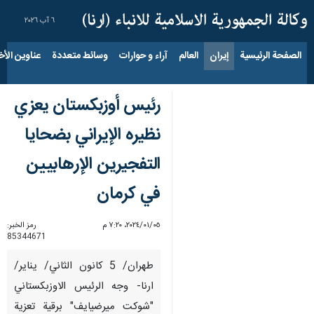
٦ آب ٢٠٢٦
الصفحة الرئيسية
إيران
العالم
آراء و حوارات
وسائط متعددة
عناوين الأخب
رئيس أوزبكستان يعزي
نظيره الإیراني بضحايا
التفجيرين الإرهابيين
في كرمان
٠٥‏/٠١‏/٢٠٢٤، ٧:٢٠ م
رمز الخبر:
85344671
طهران/ 5 كانون الثاني/ يناير/
ارنا- وجه الرئيس الاوزبكستاني
"شوكت ميرضيايف" برقية تعزية