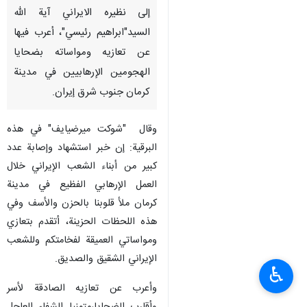
إلى نظيره الايراني آیة الله
السید"ابراهیم رئيسي"، أعرب فيها
عن تعازيه ومواساته بضحايا
الهجومين الإرهابيين في مدينة
كرمان جنوب شرق إيران.
وقال "شوكت ميرضيايف" في هذه
البرقیة: إن خبر استشهاد وإصابة عدد
كبير من أبناء الشعب الإيراني خلال
العمل الإرهابي الفظيع في مدينة
كرمان ملأ قلوبنا بالحزن والأسف وفي
هذه اللحظات الحزينة، أتقدم بتعازي
ومواساتي العميقة لفخامتكم وللشعب
الإيراني الشقيق والصديق.
♿︎
وأعرب عن تعازيه الصادقة لأسر