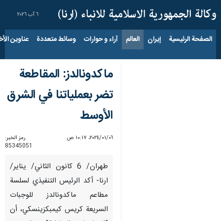
٦ آب ٢٠٢٦
الصفحة الرئيسية
إيران
العالم
آراء و حوارات
وسائط متعددة
عناوين الأخب
ماكدونالدز: المقاطعة
تضر بعملياتنا في الشرق
الأوسط
٠٦‏/٠١‏/٢٠٢٤، ١٠:١٧ ص
رمز الخبر:
85345051
طهران/ 6 كانون الثاني/ يناير/
ارنا- أكد الرئيس التنفيذي لسلسة
مطاعم ماكدونالدز للوجبات
السريعة كريس كيمبكزينسكي، أن