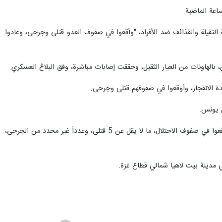
 الثقيلة والقذائف ضد الأفراد، "وأقعوا في صفوف العدو قتلى وجرحى، وعادوا
 بالهاونات من العيار الثقيل، وحققت إصابات مباشرة، وفق البلاغ العسكري.
 الانفجار، وأوقعوا في صفوفهم قتلى وجرحى.
ن يونس.
وختم البلاغ العسكري لقوات الشهيد عمر القاسم، بأنه وفقاً لمجموعات الرصد في المعارك التي خاضها المقاتلون، فقد أوقعوا في صفوف الاحتلال، ما لا يقل عن 5 قتلى، وعدداً غير محدد من الجرحى،
في مدينة بيت لاهيا شمالي قطاع غزة.