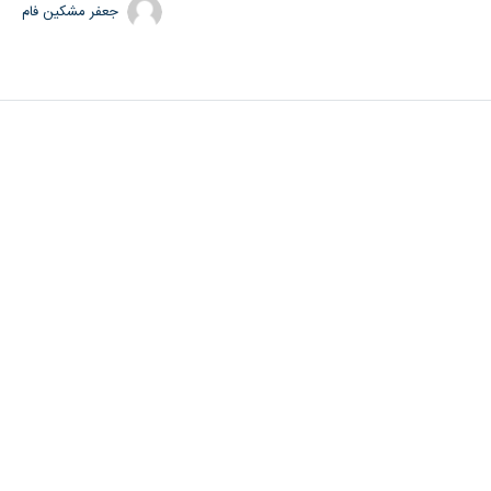
جعفر مشکین فام