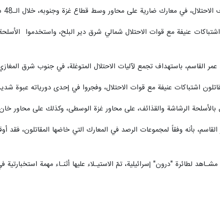
لال، في معارك ضارية على محاور وسط قطاع غزة وجنوبه، خلال الـ48 ساعة الماضية.
ا اشتباكات عنيفة مع قوات الاحتلال شمالي شرق دير البلح، واستخدموا الأسلحة
 عمر القاسم، باستهداف تجمع لآليات الاحتلال المتوغلة، في جنوب شرق المغازي،
ن اشتباكات عنيفة مع قوات الاحتلال، وفجروا في إحدى دورياته عبوة شديدة
ال بالأسلحة الرشاشة والقذائف، على محاور غزة الوسطى، وكذلك على محاور خا
ـاهد لطائرة "درون" إسرائيلية، تمّ الاستيـلاء عليها أثنـاء مهمة استخبارتية 