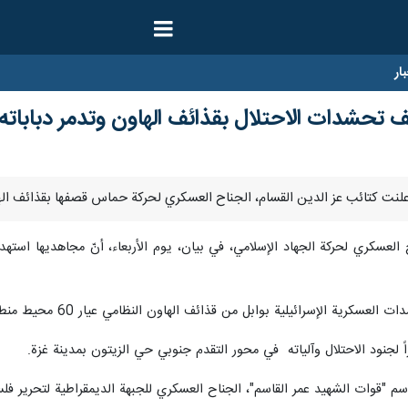
ار
ف تحشدات الاحتلال بقذائف الهاون وتدمر دباباته
الإسرائيلية بوابل من قذائف الهاون النظامي عيار 60 محيط منطقة المحطة في خان يونس.
ً لجنود الاحتلال وآلياته في محور التقدم جنوبي حي الزيتون بمدينة غزة.
اسم "قوات الشهيد عمر القاسم"، الجناح العسكري للجبهة الديمقراطية لتحرير فلس