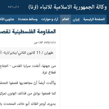
٧ آب ٢٠٢٦
الصفحة الرئيسية
إيران
العالم
آراء و حوارات
وسائط متعددة
عناوين الأخب
المقاومة الفلسطينية تقص
١١‏/٠١‏/٢٠٢٤، ١:٤٣ ص
طهران / 11 كانون الثاني/يناير/ارنا- أعلنت كتائب عز الدين القسام، الجناح العسكري لحركة حماس قصفها بقذائف الهاون "تحشدات العدو المتوغلة في مدينة خان يونس جنوب قطاع غزة"
قطاع غزة.
وأكّدت أيضاً أنّ مجاهديها قصفوا التحشدات العسكرية 
كما قصفوا بوابل من قذائف الهاون تمركزا
بدوره، أوجز القائد أبو خالد، المتحدث ب