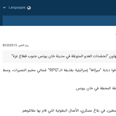
رمز الخبر:
85350515
من جهتها، أعلنت سرايا القدس - الجناح العسكري لحركة الجهاد الإسلامي، في بيان، يوم الأربعاء، أنّ مجاهديها استهدفوا دبابة "ميركافا" إسرائيلية بقذيفة الـ"RPG" شمالي مخيم النصيرات، وسط
طين، في بلاغ عسكري، الأعمال البطولية التي قام بها مقاتلوهم.