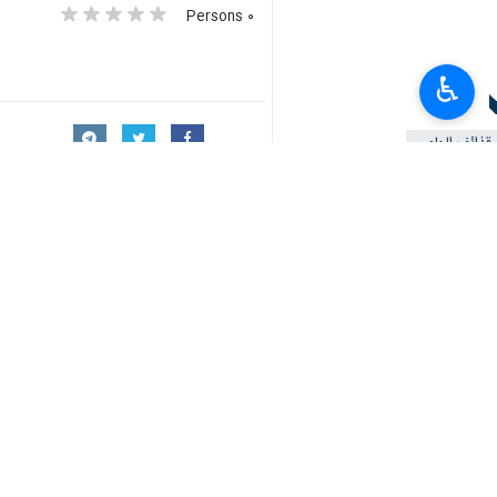
٠ Persons
♿︎
سمات
قذائف الهاون
المقاومة الفلسطينية
القصف
تحشدات الاحتلال
تدمير دبابات
تعليقك