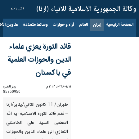
٩ آب ٢٠٢٦
الصفحة الرئيسية
إيران
العالم
آراء و حوارات
وسائط متعددة
عناوين الأخب
قائد الثورة يعزي علماء
الدين والحوزات العلمية
في باكستان
١١‏/٠١‏/٢٠٢٤، ٢:١٣ م
رمز الخبر:
85350950
طهران/ 11 كانون الثاني/يناير/ارنا
– قدم قائد الثورة الاسلامية اية الله
العظمى السيد علي الخامنئي
التعازي الى علماء الدين والحوزات