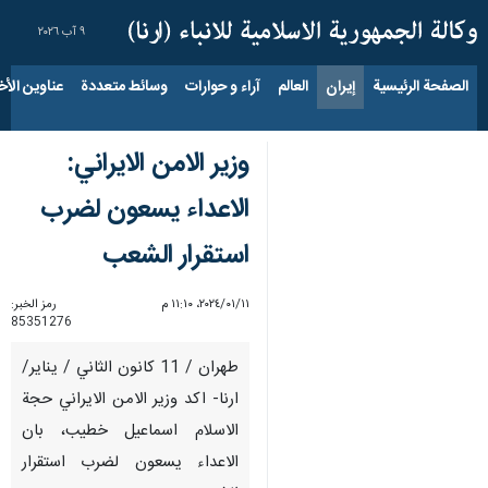
٩ آب ٢٠٢٦
الصفحة الرئيسية
إيران
العالم
آراء و حوارات
وسائط متعددة
عناوين الأخب
وزير الامن الايراني:
الاعداء يسعون لضرب
استقرار الشعب
١١‏/٠١‏/٢٠٢٤، ١١:١٠ م
رمز الخبر:
85351276
طهران / 11 كانون الثاني / يناير/
ارنا- اكد وزير الامن الايراني حجة
الاسلام اسماعيل خطيب، بان
الاعداء يسعون لضرب استقرار