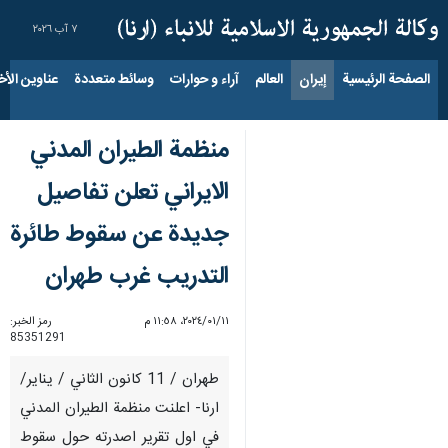
٧ آب ٢٠٢٦
الصفحة الرئيسية
إيران
العالم
آراء و حوارات
وسائط متعددة
عناوين الأخب
منظمة الطيران المدني
الايراني تعلن تفاصيل
جديدة عن سقوط طائرة
التدريب غرب طهران
١١‏/٠١‏/٢٠٢٤، ١١:٥٨ م
رمز الخبر:
85351291
طهران / 11 كانون الثاني / يناير/
ارنا- اعلنت منظمة الطيران المدني
في اول تقرير اصدرته حول سقوط