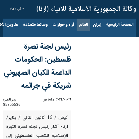
٧ آب ٢٠٢٦
الصفحة الرئيسية
إيران
العالم
آراء و حوارات
وسائط متعددة
عناوين الأخب
رئيس لجنة نصرة
فلسطين: الحكومات
الداعمة للكيان الصهيوني
شريكة في جرائمه
١٦‏/٠١‏/٢٠٢٤، ٥:٤٧ ص
رمز الخبر:
85355536
كيش / 16 كانون الثاني / يناير/
ارنا- أشار رئيس لجنة نصرة الثورة
الإسلامية للشعب الفلسطيني إلى