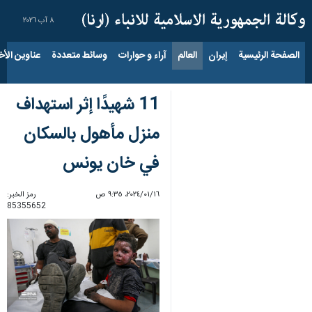
٨ آب ٢٠٢٦
الصفحة الرئيسية
إيران
العالم
آراء و حوارات
وسائط متعددة
عناوين الأخب
11 شهيدًا إثر استهداف
منزل مأهول بالسكان
في خان يونس
١٦‏/٠١‏/٢٠٢٤، ٩:٣٥ ص
رمز الخبر:
85355652