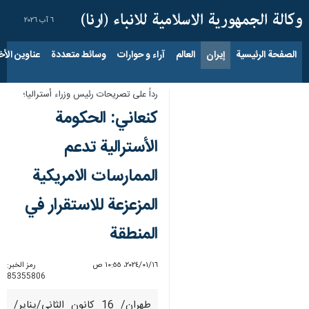
٦ آب ٢٠٢٦
الصفحة الرئيسية
إيران
العالم
آراء و حوارات
وسائط متعددة
عناوين الأخب
رداً على تصريحات رئيس وزراء أستراليا؛
كنعاني: الحكومة
الأسترالية تدعم
الممارسات الامريكية
المزعزعة للاستقرار في
المنطقة
١٦‏/٠١‏/٢٠٢٤، ١٠:٥٥ ص
رمز الخبر:
85355806
طهران/ 16 كانون الثاني/يناير/