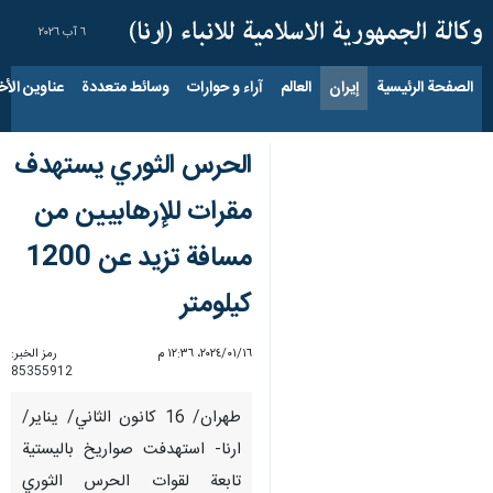
٦ آب ٢٠٢٦
الصفحة الرئيسية
إيران
العالم
آراء و حوارات
وسائط متعددة
عناوين الأخب
الحرس الثوري یستهدف
مقرات للإرهابيين من
مسافة تزيد عن 1200
كيلومتر
١٦‏/٠١‏/٢٠٢٤، ١٢:٣٦ م
رمز الخبر:
85355912
طهران/ 16 كانون الثاني/ يناير/
ارنا- استهدفت صواريخ باليستية
تابعة لقوات الحرس الثوري